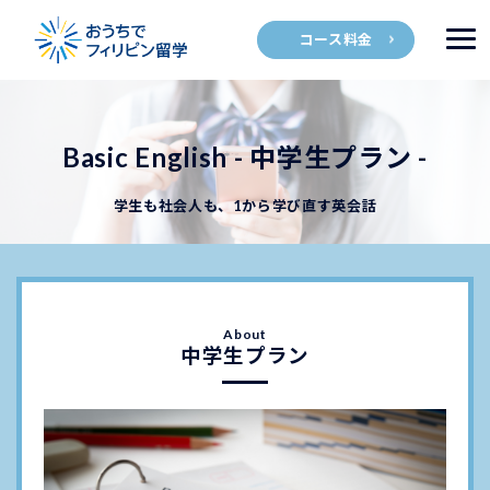
コース料金
Basic English - 中学生プラン -
学生も社会人も、1から学び直す英会話
中学生プラン